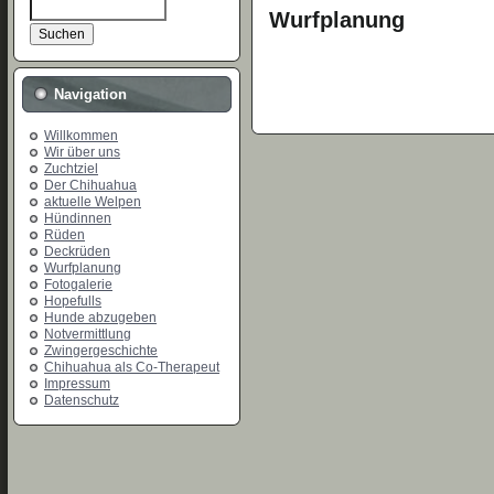
Wurfplanung
Navigation
Willkommen
Wir über uns
Zuchtziel
Der Chihuahua
aktuelle Welpen
Hündinnen
Rüden
Deckrüden
Wurfplanung
Fotogalerie
Hopefulls
Hunde abzugeben
Notvermittlung
Zwingergeschichte
Chihuahua als Co-Therapeut
Impressum
Datenschutz