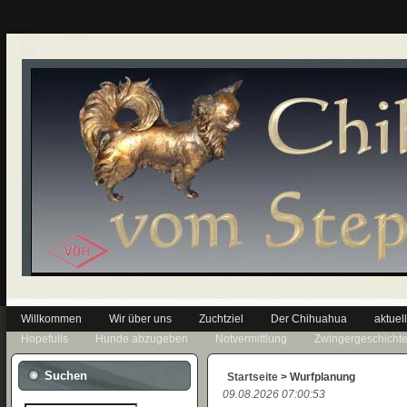
Willkommen
Wir über uns
Zuchtziel
Der Chihuahua
aktuel
Hopefulls
Hunde abzugeben
Notvermittlung
Zwingergeschicht
Suchen
Startseite
> Wurfplanung
09.08.2026 07:00:53