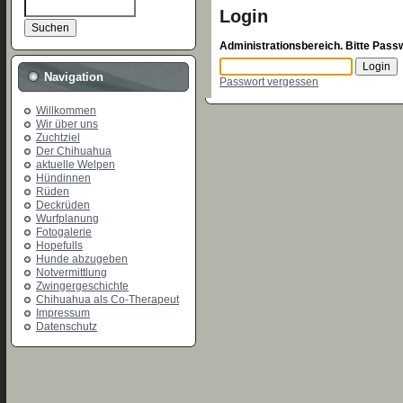
Login
Administrationsbereich. Bitte Pass
Navigation
Passwort vergessen
Willkommen
Wir über uns
Zuchtziel
Der Chihuahua
aktuelle Welpen
Hündinnen
Rüden
Deckrüden
Wurfplanung
Fotogalerie
Hopefulls
Hunde abzugeben
Notvermittlung
Zwingergeschichte
Chihuahua als Co-Therapeut
Impressum
Datenschutz