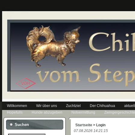
Willkommen
Wir über uns
Zuchtziel
Der Chihuahua
aktuel
Hopefulls
Hunde abzugeben
Notvermittlung
Zwingergeschicht
Suchen
Startseite
> Login
07.08.2026 14:21:15